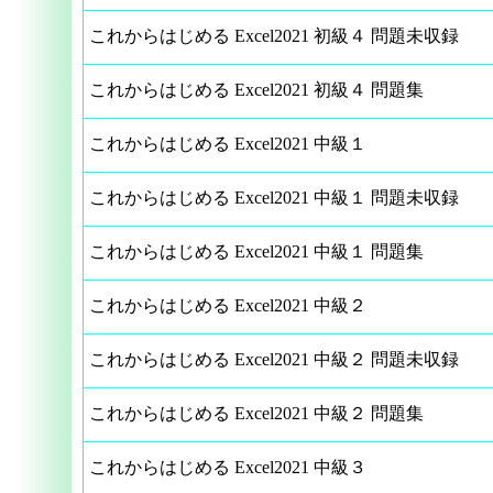
これからはじめる Excel2021 初級４ 問題未収録
これからはじめる Excel2021 初級４ 問題集
これからはじめる Excel2021 中級１
これからはじめる Excel2021 中級１ 問題未収録
これからはじめる Excel2021 中級１ 問題集
これからはじめる Excel2021 中級２
これからはじめる Excel2021 中級２ 問題未収録
これからはじめる Excel2021 中級２ 問題集
これからはじめる Excel2021 中級３