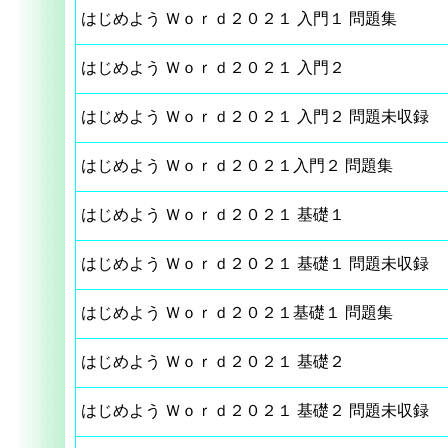
はじめよう Ｗｏｒｄ２０２１ 入門１ 問題集
はじめよう Ｗｏｒｄ２０２１ 入門２
はじめよう Ｗｏｒｄ２０２１ 入門２ 問題未収録
はじめよう Ｗｏｒｄ２０２１入門２ 問題集
はじめよう Ｗｏｒｄ２０２１ 基礎１
はじめよう Ｗｏｒｄ２０２１ 基礎１ 問題未収録
はじめよう Ｗｏｒｄ２０２１基礎１ 問題集
はじめよう Ｗｏｒｄ２０２１ 基礎２
はじめよう Ｗｏｒｄ２０２１ 基礎２ 問題未収録