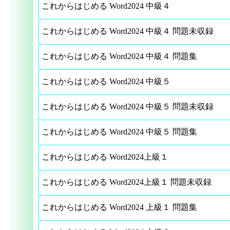
これからはじめる Word2024 中級４
これからはじめる Word2024 中級４ 問題未収録
これからはじめる Word2024 中級４ 問題集
これからはじめる Word2024 中級５
これからはじめる Word2024 中級５ 問題未収録
これからはじめる Word2024 中級５ 問題集
これからはじめる Word2024上級１
これからはじめる Word2024上級１ 問題未収録
これからはじめる Word2024 上級１ 問題集