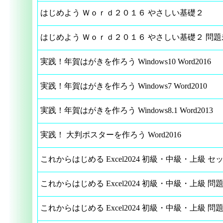
はじめよう Ｗｏｒｄ２０１６ やさしい基礎２
はじめよう Ｗｏｒｄ２０１６ やさしい基礎２ 問
実践！年賀はがきを作ろう Windows10 Word2016
実践！年賀はがきを作ろう Windows7 Word2010
実践！年賀はがきを作ろう Windows8.1 Word2013
実践！ 大判ポスターを作ろう Word2016
これからはじめる Excel2024 初級・中級・上級 セ
これからはじめる Excel2024 初級・中級・上級 問
これからはじめる Excel2024 初級・中級・上級 問