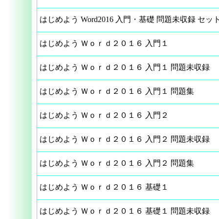
はじめよう Word2016 入門・基礎 問題未収録 セッ
はじめよう Ｗｏｒｄ２０１６ 入門１
はじめよう Ｗｏｒｄ２０１６ 入門１ 問題未収録
はじめよう Ｗｏｒｄ２０１６ 入門１ 問題集
はじめよう Ｗｏｒｄ２０１６ 入門２
はじめよう Ｗｏｒｄ２０１６ 入門２ 問題未収録
はじめよう Ｗｏｒｄ２０１６ 入門２ 問題集
はじめよう Ｗｏｒｄ２０１６ 基礎１
はじめよう Ｗｏｒｄ２０１６ 基礎１ 問題未収録