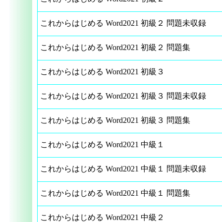
これからはじめる Word2021 初級２ 問題未収録
これからはじめる Word2021 初級２ 問題集
これからはじめる Word2021 初級３
これからはじめる Word2021 初級３ 問題未収録
これからはじめる Word2021 初級３ 問題集
これからはじめる Word2021 中級１
これからはじめる Word2021 中級１ 問題未収録
これからはじめる Word2021 中級１ 問題集
これからはじめる Word2021 中級２