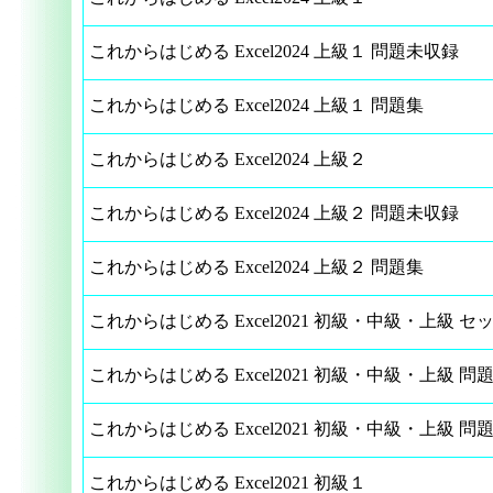
これからはじめる Excel2024 上級１ 問題未収録
これからはじめる Excel2024 上級１ 問題集
これからはじめる Excel2024 上級２
これからはじめる Excel2024 上級２ 問題未収録
これからはじめる Excel2024 上級２ 問題集
これからはじめる Excel2021 初級・中級・上級 セ
これからはじめる Excel2021 初級・中級・上級 問
これからはじめる Excel2021 初級・中級・上級 問
これからはじめる Excel2021 初級１