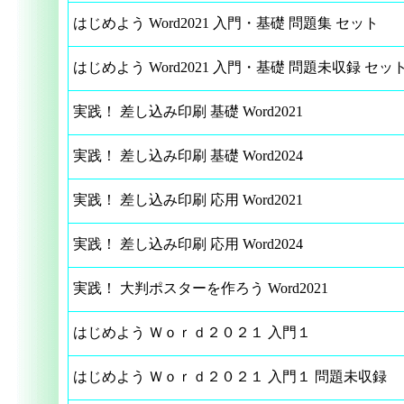
はじめよう Word2021 入門・基礎 問題集 セット
はじめよう Word2021 入門・基礎 問題未収録 セッ
実践！ 差し込み印刷 基礎 Word2021
実践！ 差し込み印刷 基礎 Word2024
実践！ 差し込み印刷 応用 Word2021
実践！ 差し込み印刷 応用 Word2024
実践！ 大判ポスターを作ろう Word2021
はじめよう Ｗｏｒｄ２０２１ 入門１
はじめよう Ｗｏｒｄ２０２１ 入門１ 問題未収録