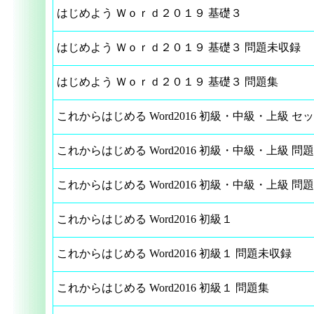
はじめよう Ｗｏｒｄ２０１９ 基礎３
はじめよう Ｗｏｒｄ２０１９ 基礎３ 問題未収録
はじめよう Ｗｏｒｄ２０１９ 基礎３ 問題集
これからはじめる Word2016 初級・中級・上級 セ
これからはじめる Word2016 初級・中級・上級 問
これからはじめる Word2016 初級・中級・上級 問
これからはじめる Word2016 初級１
これからはじめる Word2016 初級１ 問題未収録
これからはじめる Word2016 初級１ 問題集