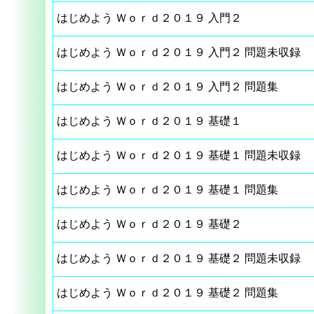
はじめよう Ｗｏｒｄ２０１９ 入門２
はじめよう Ｗｏｒｄ２０１９ 入門２ 問題未収録
はじめよう Ｗｏｒｄ２０１９ 入門２ 問題集
はじめよう Ｗｏｒｄ２０１９ 基礎１
はじめよう Ｗｏｒｄ２０１９ 基礎１ 問題未収録
はじめよう Ｗｏｒｄ２０１９ 基礎１ 問題集
はじめよう Ｗｏｒｄ２０１９ 基礎２
はじめよう Ｗｏｒｄ２０１９ 基礎２ 問題未収録
はじめよう Ｗｏｒｄ２０１９ 基礎２ 問題集