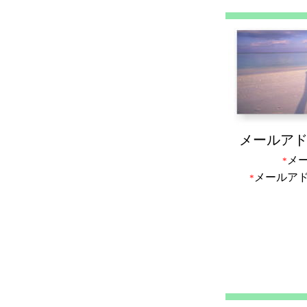
メールア
メ
*
メールア
*