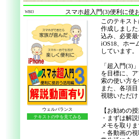
スマホ超入門(3)便利に使お
WBI3
このテキスト
作成しました
込み、必要最
iOS18、
しています。
「超入門(3
を目標に、ア
索の使い方を
また、各項目
視聴いただけ
ウェルバランス
【お勧めの授
テキストの中を見てみる
・まずは解説
メモを取りま
・各動画の視