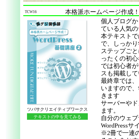
本格派ホームページ作成！Wor
TCW16
個人ブログか
ている人気のウ
本テキストで
で、しっかり
ステップごと
ったくの初心
では初心者が
スも掲載して
最終章では、
いますので、
きます
サーバーやド
ツバサクリエイティブワークス
ます。
テキストの中を見てみる
自分のウェブ
WordPre
※2冊で一連