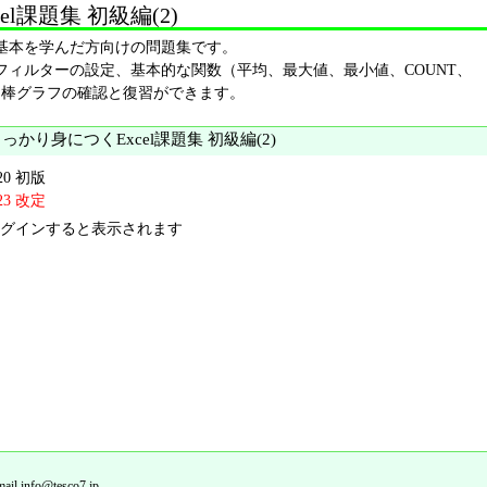
l課題集 初級編(2)
基本を学んだ方向けの問題集です。
フィルターの設定、基本的な関数（平均、最大値、最小値、COUNT、
）、棒グラフの確認と復習ができます。
っかり身につくExcel課題集 初級編(2)
-20 初版
-23 改定
グインすると表示されます
fo@tesco7.jp