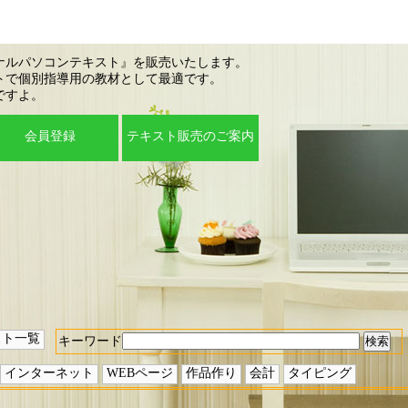
ナルパソコンテキスト』を販売いたします。
トで個別指導用の教材として最適です。
ですよ。
会員登録
テキスト販売のご案内
スト一覧
キーワード
インターネット
WEBページ
作品作り
会計
タイピング