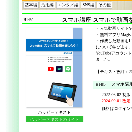
基本編
活用編
エンタメ編
SNS編
その他
スマホ講座 スマホで動画
H1480
・人気動画サイトYo
・無料アプリMagi
・作成した動画をL
について学びます
YouTubeアカウ
ました。
【テキスト改訂：20
スマホ講
H1480
2022-06-02 初版
2024-09-01 改定
価格はログイン
ハッピーテキスト
ハッピーテキストのサイト
に移動する