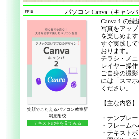
パソコン Canva（キャン
EP10
Canva１の
写真をアップ
を楽しめます
すぐ実践して
おります。
チラシ・メニ
レイヤー操作
ご自身の撮影
には「スマホ
ください。
【主な内容】
笑顔でこたえるパソコン教室新
潟見附校
・テンプレー
テキストの中を見てみる
・フレームへ
・テキストボ