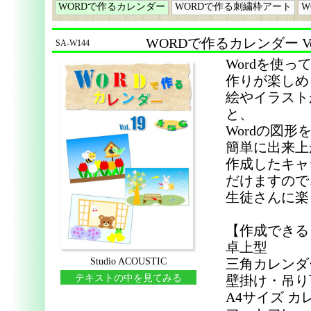
WORDで作るカレンダー
WORDで作る刺繍枠アート
W
WORDで作るカレンダー Vol.
SA-W144
Wordを使
作りが楽しめ
絵やイラスト
と、
Wordの図
簡単に出来上
作成したキャ
だけますので
生徒さんに楽
【作成できる
卓上型
Studio ACOUSTIC
三角カレンダ
テキストの中を見てみる
壁掛け・吊り
A4サイズ カ