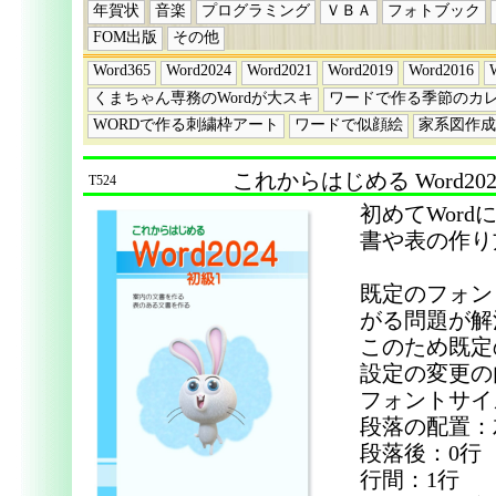
年賀状
音楽
プログラミング
ＶＢＡ
フォトブック
FOM出版
その他
Word365
Word2024
Word2021
Word2019
Word2016
くまちゃん専務のWordが大スキ
ワードで作る季節のカ
WORDで作る刺繍枠アート
ワードで似顔絵
家系図作成
これからはじめる Word20
T524
初めてWor
書や表の作り
既定のフォン
がる問題が解
このため既定
設定の変更の
フォントサイズ
段落の配置：
段落後：0行
行間：1行